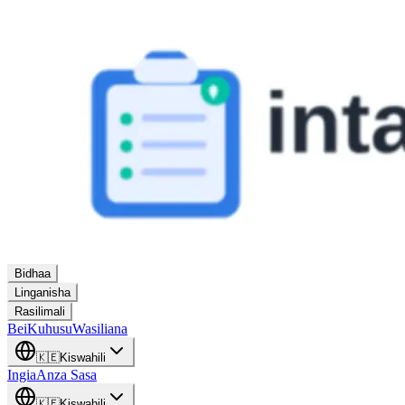
Bidhaa
Linganisha
Rasilimali
Bei
Kuhusu
Wasiliana
🇰🇪
Kiswahili
Ingia
Anza Sasa
🇰🇪
Kiswahili