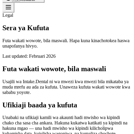
Legal
Sera ya Kufuta
Futa wakati wowote, bila maswali. Hapa kuna kinachotokea haswa
unapofanya hivyo.
Last updated:
Februari 2026
Futa wakati wowote, bila maswali
Usajili wa Intake.Dental ni wa mwezi kwa mwezi bila mikataba ya
muda mrefu au ada za kufuta. Unaweza kufuta wakati wowote kwa
sababu yoyote.
Ufikiaji baada ya kufuta
Unabaki na ufikiaji kamili wa akaunti hadi mwisho wa kipindi
chako cha sasa cha ankara. Hakuna kukatwa katikati ya kipindi na
hakuna mgao — una hadi mwisho wa kipindi kilicholipwa
kuhamisha data, kujulisha wagonjwa, na kumaliza chochote