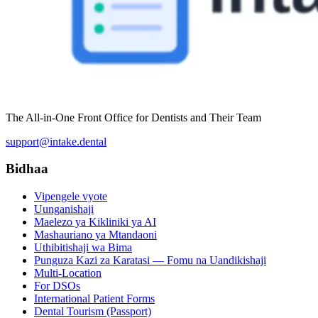
The All-in-One Front Office for Dentists and Their Team
support@intake.dental
Bidhaa
Vipengele vyote
Uunganishaji
Maelezo ya Kikliniki ya AI
Mashauriano ya Mtandaoni
Uthibitishaji wa Bima
Punguza Kazi za Karatasi — Fomu na Uandikishaji
Multi-Location
For DSOs
International Patient Forms
Dental Tourism (Passport)