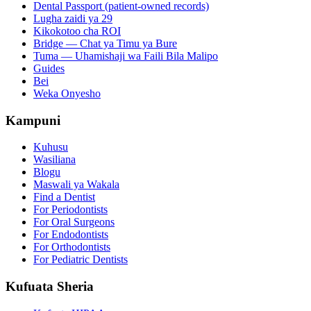
Dental Passport (patient-owned records)
Lugha zaidi ya 29
Kikokotoo cha ROI
Bridge — Chat ya Timu ya Bure
Tuma — Uhamishaji wa Faili Bila Malipo
Guides
Bei
Weka Onyesho
Kampuni
Kuhusu
Wasiliana
Blogu
Maswali ya Wakala
Find a Dentist
For Periodontists
For Oral Surgeons
For Endodontists
For Orthodontists
For Pediatric Dentists
Kufuata Sheria