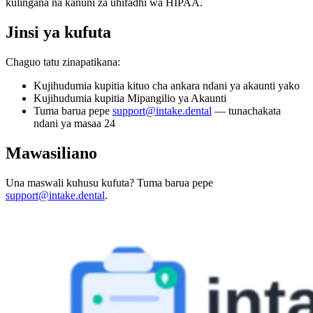
kulingana na kanuni za uhifadhi wa HIPAA.
Jinsi ya kufuta
Chaguo tatu zinapatikana:
Kujihudumia kupitia kituo cha ankara ndani ya akaunti yako
Kujihudumia kupitia Mipangilio ya Akaunti
Tuma barua pepe
support@intake.dental
— tunachakata
ndani ya masaa 24
Mawasiliano
Una maswali kuhusu kufuta? Tuma barua pepe
support@intake.dental
.