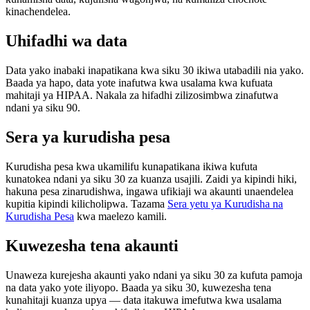
kinachendelea.
Uhifadhi wa data
Data yako inabaki inapatikana kwa siku 30 ikiwa utabadili nia yako.
Baada ya hapo, data yote inafutwa kwa usalama kwa kufuata
mahitaji ya HIPAA. Nakala za hifadhi zilizosimbwa zinafutwa
ndani ya siku 90.
Sera ya kurudisha pesa
Kurudisha pesa kwa ukamilifu kunapatikana ikiwa kufuta
kunatokea ndani ya siku 30 za kuanza usajili. Zaidi ya kipindi hiki,
hakuna pesa zinarudishwa, ingawa ufikiaji wa akaunti unaendelea
kupitia kipindi kilicholipwa. Tazama
Sera yetu ya Kurudisha na
Kurudisha Pesa
kwa maelezo kamili.
Kuwezesha tena akaunti
Unaweza kurejesha akaunti yako ndani ya siku 30 za kufuta pamoja
na data yako yote iliyopo. Baada ya siku 30, kuwezesha tena
kunahitaji kuanza upya — data itakuwa imefutwa kwa usalama